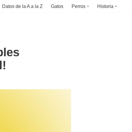
Datos de la A a la Z
Gatos
Perros
Historia
bles
l!