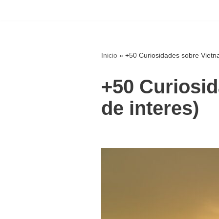
Saltar
al
contenido
Inicio
»
+50 Curiosidades sobre Vietna
+50 Curiosid
de interes)