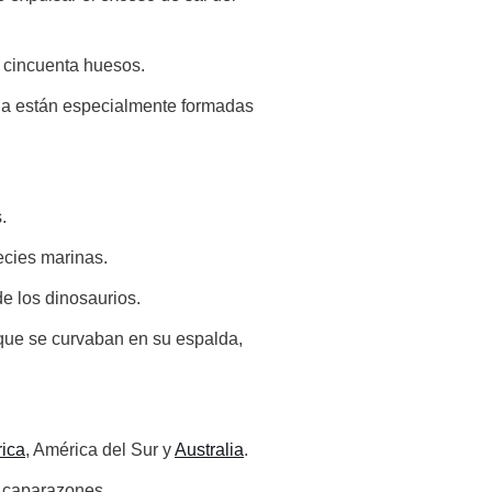
 cincuenta huesos.
la están especialmente formadas
.
ecies marinas.
e los dinosaurios.
s que se curvaban en su espalda,
rica
, América del Sur y
Australia
.
s caparazones.