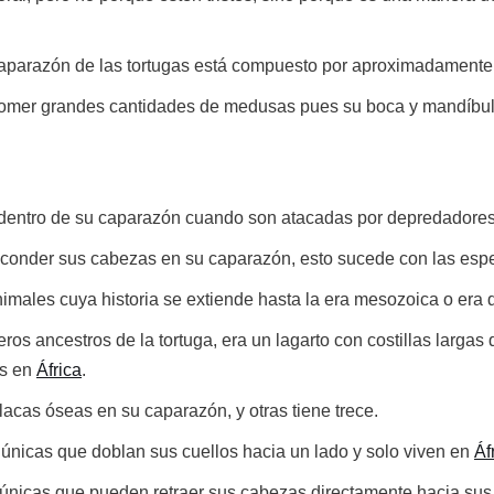
 caparazón de las tortugas está compuesto por aproximadamente
comer grandes cantidades de medusas pues su boca y mandíbu
dentro de su caparazón cuando son atacadas por depredadores
conder sus cabezas en su caparazón, esto sucede con las esp
imales cuya historia se extiende hasta la era mesozoica o era d
eros ancestros de la tortuga, era un lagarto con costillas larga
os en
África
.
lacas óseas en su caparazón, y otras tiene trece.
s únicas que doblan sus cuellos hacia un lado y solo viven en
Áf
s únicas que pueden retraer sus cabezas directamente hacia su