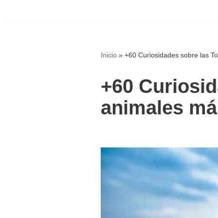
Saltar
al
contenido
Inicio
»
+60 Curiosidades sobre las To
+60 Curiosid
animales más