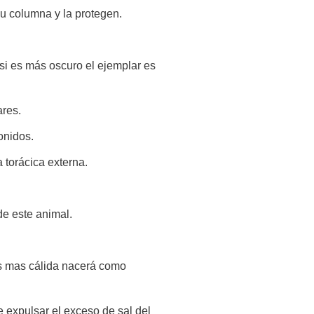
su columna y la protegen.
 si es más oscuro el ejemplar es
ares.
onidos.
 torácica externa.
de este animal.
 es mas cálida nacerá como
e expulsar el exceso de sal del