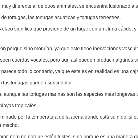
s muy diferente al de otros animales, se encuentra fusionado a 
e tortugas, las tortugas acuáticas y tortugas terrestres.
s claro significa que proviene de un lugar con un clima cálido, y
n porque sino morirían, ya que este tiene inervaciones vascul
oseen cuerdas vocales, pero aun así pueden producir algunos s
parece todo lo contrario, ya que este es en realidad es una caja
 las tortugas pueden sentir dolor.
s, aunque las tortugas marinas son las especies más longevas 
layas tropicales.
erminado por la temperatura de la arena donde está su nido, si
rá macho.
rar, pero no porque estén tristes, sino porque es una manera d