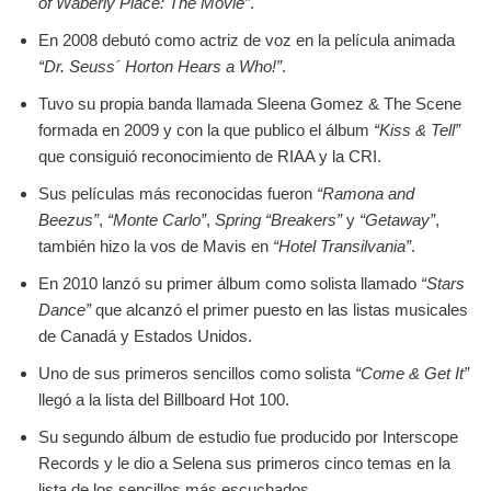
of Waberly Place: The Movie”
.
En 2008 debutó como actriz de voz en la película animada
“Dr. Seuss´ Horton Hears a Who!”
.
Tuvo su propia banda llamada Sleena Gomez & The Scene
formada en 2009 y con la que publico el álbum
“Kiss & Tell”
que consiguió reconocimiento de RIAA y la CRI.
Sus películas más reconocidas fueron
“Ramona and
Beezus”
,
“Monte Carlo”
,
Spring “Breakers”
y
“Getaway”
,
también hizo la vos de Mavis en
“Hotel Transilvania”
.
En 2010 lanzó su primer álbum como solista llamado
“Stars
Dance”
que alcanzó el primer puesto en las listas musicales
de Canadá y Estados Unidos.
Uno de sus primeros sencillos como solista
“Come & Get It”
llegó a la lista del Billboard Hot 100.
Su segundo álbum de estudio fue producido por Interscope
Records y le dio a Selena sus primeros cinco temas en la
lista de los sencillos más escuchados.