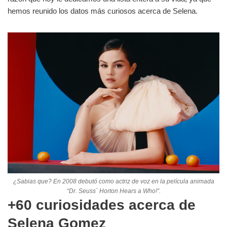
hemos reunido los datos más curiosos acerca de Selena.
¿Sabias que? En 2008 debutó como actriz de voz en la película animada
“Dr. Seuss´ Horton Hears a Who!”.
+60 curiosidades acerca de
Selena Gomez